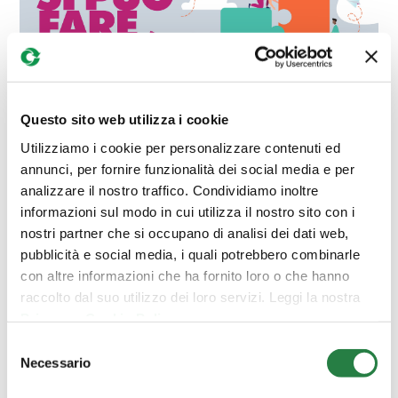
Questo sito web utilizza i cookie
Utilizziamo i cookie per personalizzare contenuti ed
annunci, per fornire funzionalità dei social media e per
analizzare il nostro traffico. Condividiamo inoltre
informazioni sul modo in cui utilizza il nostro sito con i
nostri partner che si occupano di analisi dei dati web,
1 DICEMBRE 2022
pubblicità e social media, i quali potrebbero combinarle
Anche per l’anno 2022
Fondazione Cogeme
in
con altre informazioni che ha fornito loro o che hanno
collaborazione con
Cogeme SpA
,
Cogeme Nuove
raccolto dal suo utilizzo dei loro servizi. Leggi la nostra
Energie
,
Acque Bresciane
e con il patrocinio
Privacy e Cookie Policy
.
di
Fondazione EULO
, premiano le tesi di laurea
Selezione
Necessario
più interessanti e di particolare interesse
del
consenso
scientifico rivolte ai temi dello sviluppo